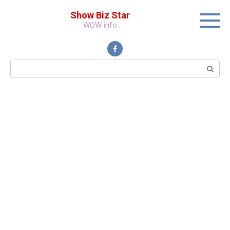
Перейти
Show Biz Star
к
WOW info
контенту
Поиск: