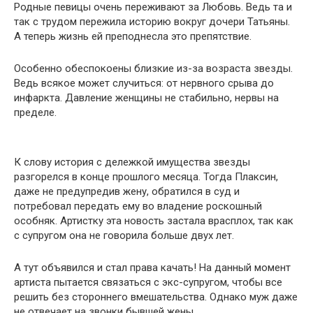
Родные певицы очень переживают за Любовь. Ведь та и
так с трудом пережила историю вокруг дочери Татьяны.
А теперь жизнь ей преподнесла это препятствие.
Особенно обеспокоены близкие из-за возраста звезды.
Ведь всякое может случиться: от нервного срыва до
инфаркта. Давление женщины не стабильно, нервы на
пределе.
К слову история с дележкой имущества звезды
разгорелся в конце прошлого месяца. Тогда Плаксин,
даже не предупредив жену, обратился в суд и
потребовал передать ему во владение роскошный
особняк. Артистку эта новость застала врасплох, так как
с супругом она не говорила больше двух лет.
А тут объявился и стал права качать! На данный момент
артиста пытается связаться с экс-супругом, чтобы все
решить без стороннего вмешательства. Однако муж даже
не отвечает на звонки бывшей жены.