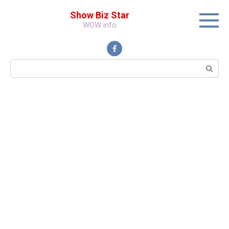
Перейти
Show Biz Star
к
WOW info
контенту
Поиск: