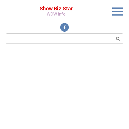
Перейти
Show Biz Star
к
WOW info
контенту
Поиск: