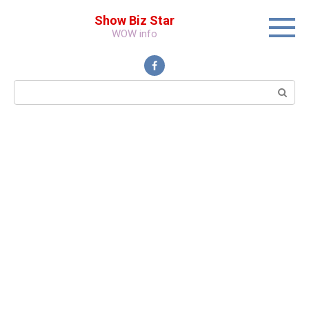
Перейти
Show Biz Star
к
WOW info
контенту
Поиск: