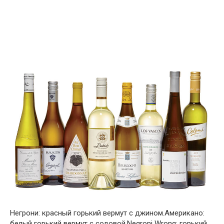
Негрони: красный горький вермут с джином.Американо:
белый горький вермут с содовой.Negroni Wrong: горький