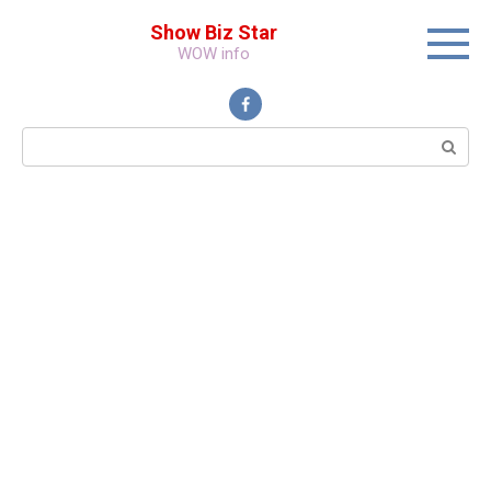
Перейти
Show Biz Star
к
WOW info
контенту
Поиск: