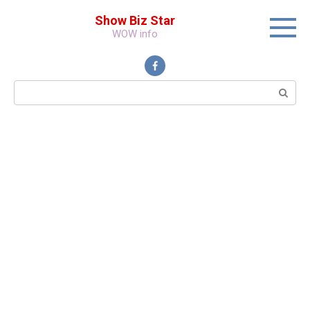
Перейти
Show Biz Star
к
WOW info
контенту
Поиск: