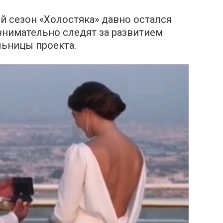
ий сезон «Xoлостяка» давно остался
внимательно следят за развитием
льницы проекта.