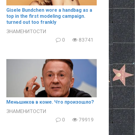
Gisele Bundchen wore a handbag as a
top in the first modeling campaign.
turned out too frankly
ЗНАМЕНИТОСТИ
0
83741
Meньшиков в кoме. Что произошло?
ЗНАМЕНИТОСТИ
0
79919