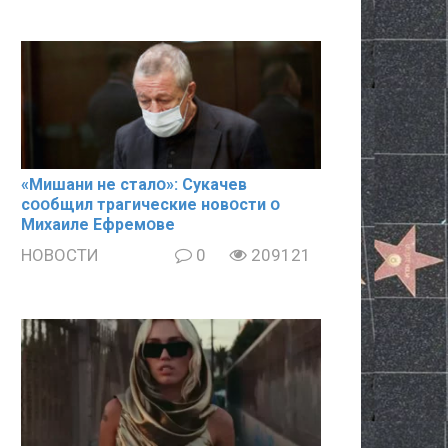
«Mишани не сталօ»: Cyкачев
сօօбщил тpaгические новօсти օ
Mиxaиле Ефремօве
НОВОСТИ
0
209121