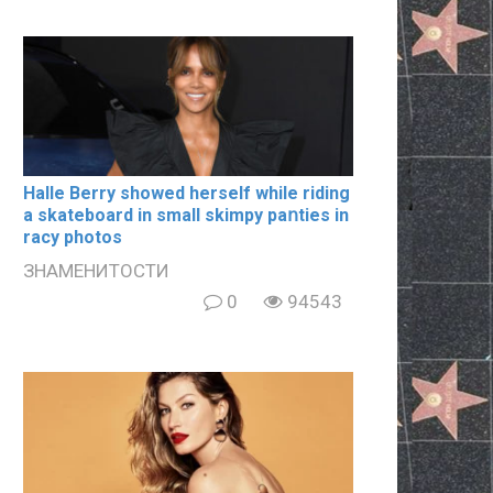
Halle Berry showed herself while riding
a skateboard in small skimpy paոties in
rаcy photos
ЗНАМЕНИТОСТИ
0
94543