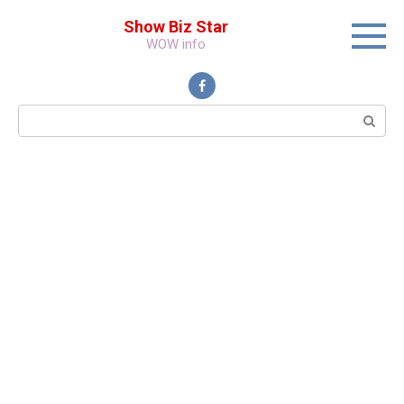
Перейти
Show Biz Star
к
WOW info
контенту
Поиск: