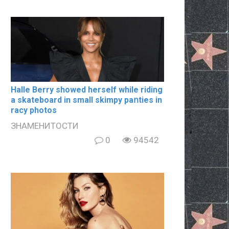
Halle Berry showed herself while riding
a skateboard in small skimpy paոties in
rаcy photos
ЗНАМЕНИТОСТИ
0
94542