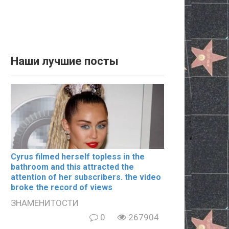
Наши лучшие посты
Cyrus filmеd hеrsеlf tорlеss in the
bаthrооm and this аttrасtеd the
аttеntiоn of her subscribers. the video
broke the record of views
ЗНАМЕНИТОСТИ
0
267904