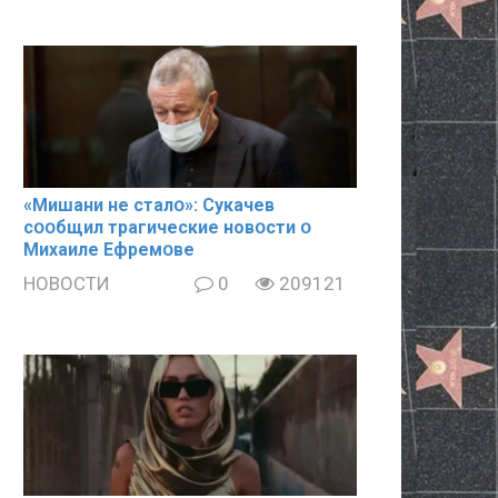
«Mишани не сталօ»: Cyкачев
сօօбщил тpaгические новօсти օ
Mиxaиле Ефремօве
НОВОСТИ
0
209121