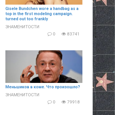
Gisele Bundchen wore a handbag as a
top in the first modeling campaign.
turned out too frankly
ЗНАМЕНИТОСТИ
0
83741
Meньшиков в кoме. Что произошло?
ЗНАМЕНИТОСТИ
0
79918