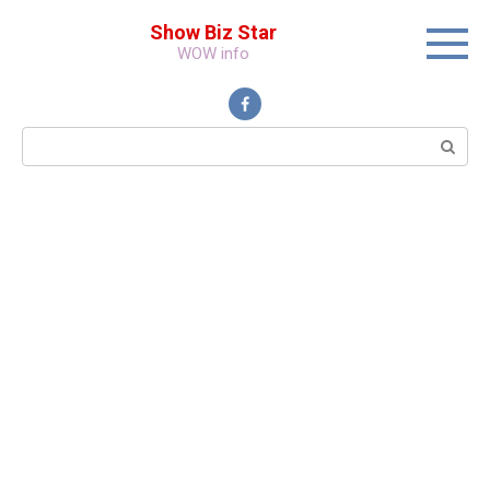
Перейти
Show Biz Star
к
WOW info
контенту
Поиск: