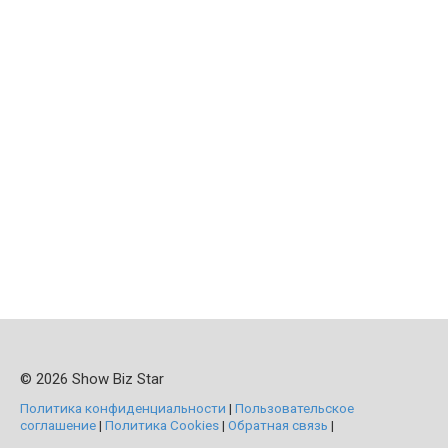
© 2026 Show Biz Star
Политика конфиденциальности
|
Пользовательское
соглашение
|
Политика Cookies
|
Обратная связь
|