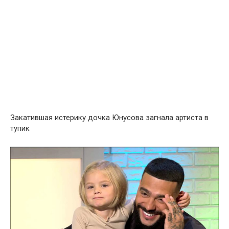
Закатившая иcтерику дочка Юнусова загнала артиста в
тyпик