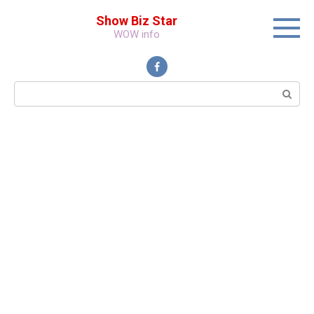
Перейти
Show Biz Star
к
WOW info
контенту
Поиск: