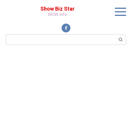
Перейти
Show Biz Star
к
WOW info
контенту
Поиск: