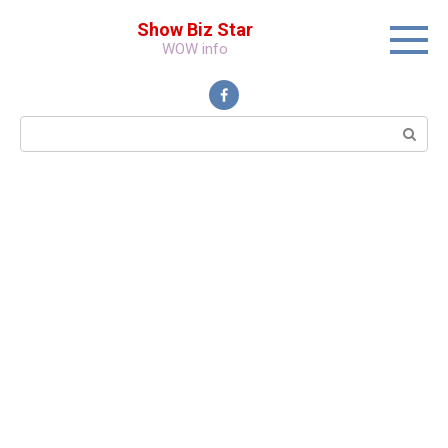
Перейти
Show Biz Star
к
WOW info
контенту
Поиск: