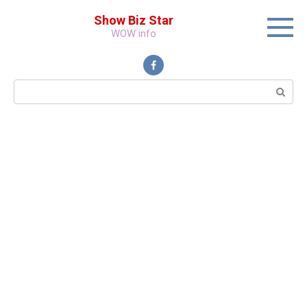
Перейти
Show Biz Star
к
WOW info
контенту
Поиск: