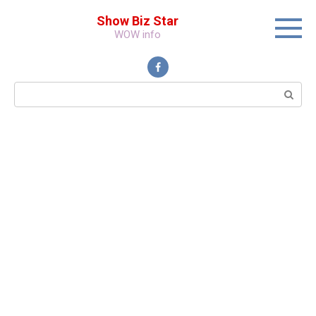
Перейти
Show Biz Star
к
WOW info
контенту
Поиск: