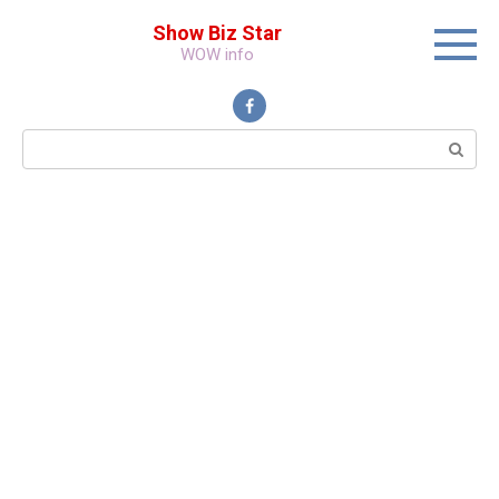
Перейти
Show Biz Star
к
WOW info
контенту
Поиск: