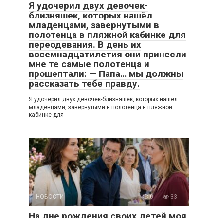
Я удочерил двух девочек-
близняшек, которых нашёл
младенцами, завернутыми в
полотенца в пляжной кабинке для
переодевания. В день их
восемнадцатилетия они принесли
мне те самые полотенца и
прошептали: — Папа… мы должны
рассказать тебе правду.
Я удочерил двух девочек-близняшек, которых нашёл
младенцами, завернутыми в полотенца в пляжной
кабинке для
НОВОСТИ
0
33
На дне рождения своих детей моя