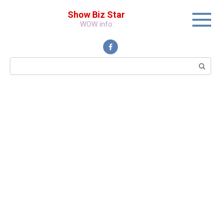
Перейти
Show Biz Star
к
WOW info
контенту
Поиск: