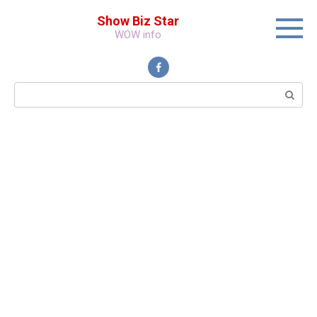
Перейти
Show Biz Star
к
WOW info
контенту
Поиск: