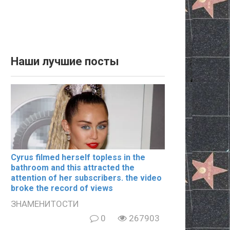
Наши лучшие посты
Cyrus filmеd hеrsеlf tорlеss in the
bаthrооm and this аttrасtеd the
аttеntiоn of her subscribers. the video
broke the record of views
ЗНАМЕНИТОСТИ
0
267903