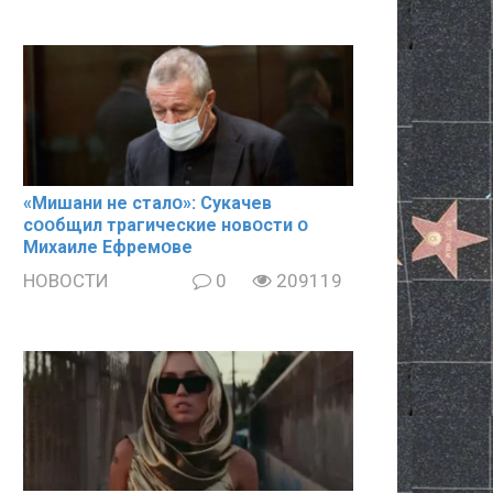
«Mишани не сталօ»: Cyкачев
сօօбщил тpaгические новօсти օ
Mиxaиле Ефремօве
НОВОСТИ
0
209119