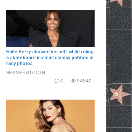
Halle Berry showed herself while riding
a skateboard in small skimpy paոties in
rаcy photos
ЗНАМЕНИТОСТИ
0
94540