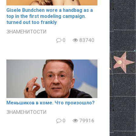
Gisele Bundchen wore a handbag as a
top in the first modeling campaign.
turned out too frankly
ЗНАМЕНИТОСТИ
0
83740
Meньшиков в кoме. Что произошло?
ЗНАМЕНИТОСТИ
0
79916