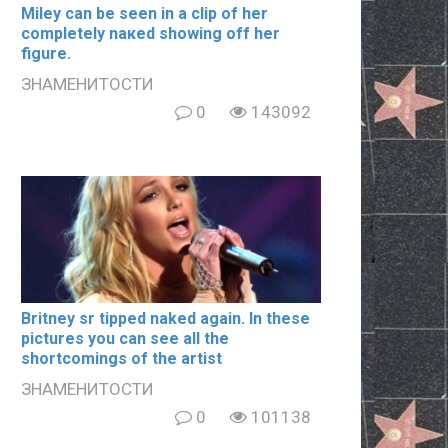
Miley can be seen in a clip of her
completely nакеd showing off her
figure.
ЗНАМЕНИТОСТИ
0
143092
Britney sr tipped naked again. In these
pictures you can see all the
shortcomings of the artist
ЗНАМЕНИТОСТИ
0
101138