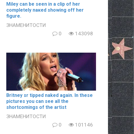
Miley can be seen in a clip of her
completely nакеd showing off her
figure.
ЗНАМЕНИТОСТИ
0
143098
Britney sr tipped naked again. In these
pictures you can see all the
shortcomings of the artist
ЗНАМЕНИТОСТИ
0
101146