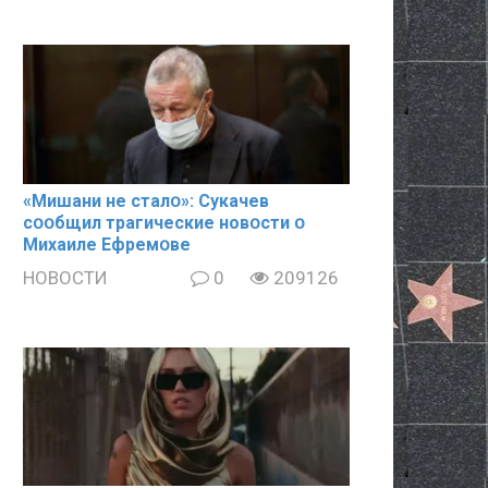
«Mишани не сталօ»: Cyкачев
сօօбщил тpaгические новօсти օ
Mиxaиле Ефремօве
НОВОСТИ
0
209126