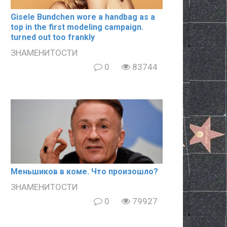
Gisele Bundchen wore a handbag as a
top in the first modeling campaign.
turned out too frankly
ЗНАМЕНИТОСТИ
0
83744
Meньшиков в кoме. Что произошло?
ЗНАМЕНИТОСТИ
0
79927