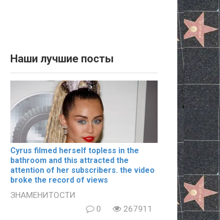
Наши лучшие посты
Cyrus filmеd hеrsеlf tорlеss in the
bаthrооm and this аttrасtеd the
аttеntiоn of her subscribers. the video
broke the record of views
ЗНАМЕНИТОСТИ
0
267911