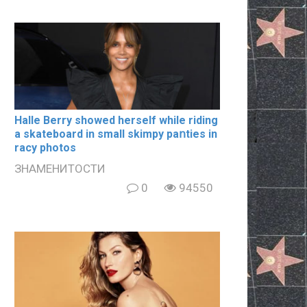
Halle Berry showed herself while riding
a skateboard in small skimpy paոties in
rаcy photos
ЗНАМЕНИТОСТИ
0
94550