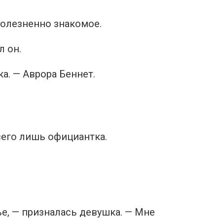
 болезненно знакомое.
л он.
а. — Аврора Беннет.
сего лишь официантка.
е, — призналась девушка. — Мне