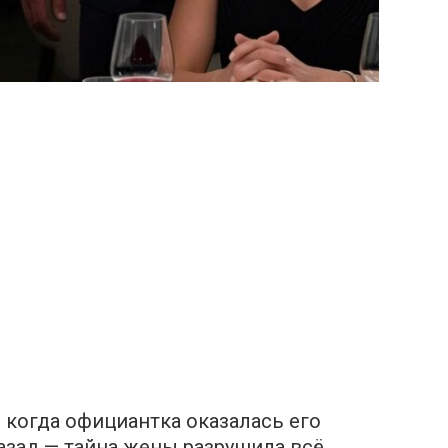
 когда официантка оказалась его
азад — тайна жены разрушила всё