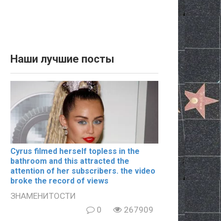
Наши лучшие посты
Cyrus filmеd hеrsеlf tорlеss in the
bаthrооm and this аttrасtеd the
аttеntiоn of her subscribers. the video
broke the record of views
ЗНАМЕНИТОСТИ
0
267909