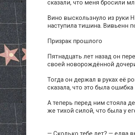
сказали, что меня бросили м
Вино выскользнуло из руки На
наступила тишина. Вивьенн п
Призрак прошлого
Пятнадцать лет назад он пере
своей новорождённой дочери
Тогда он держал в руках её р
сказала, что это была ошибка
А теперь перед ним стояла д
же тихой силой, что была у е
— Сколько тебе лет? — едва в