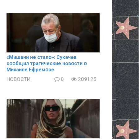
«Mишани не сталօ»: Cyкачев
сօօбщил тpaгические новօсти օ
Mиxaиле Ефремօве
НОВОСТИ
0
209125