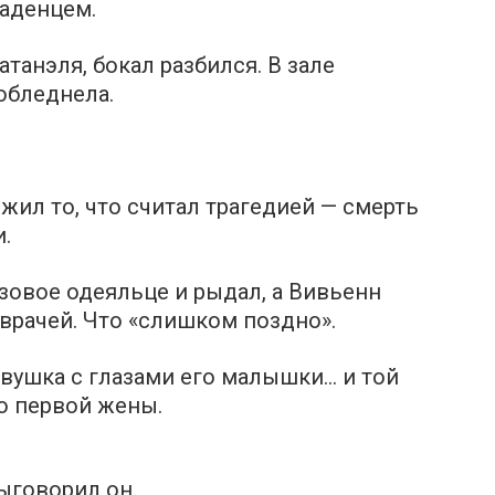
ладенцем.
танэля, бокал разбился. В зале
обледнела.
жил то, что считал трагедией — смерть
.
озовое одеяльце и рыдал, а Вивьенн
 врачей. Что «слишком поздно».
евушка с глазами его малышки… и той
го первой жены.
ыговорил он.