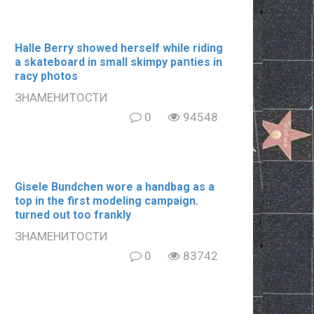
Halle Berry showed herself while riding
a skateboard in small skimpy paոties in
rаcy photos
ЗНАМЕНИТОСТИ
0
94548
Gisele Bundchen wore a handbag as a
top in the first modeling campaign.
turned out too frankly
ЗНАМЕНИТОСТИ
0
83742