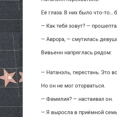
Её глаза. В них было что-то…
— Как тебя зовут? — прошепта
— Аврора, — смутилась девушк
Вивьенн напряглась рядом:
— Натанэль, перестань. Это в
Но он не мог оторваться.
— Фамилия? — настаивал он.
— Я выросла в приёмной семь