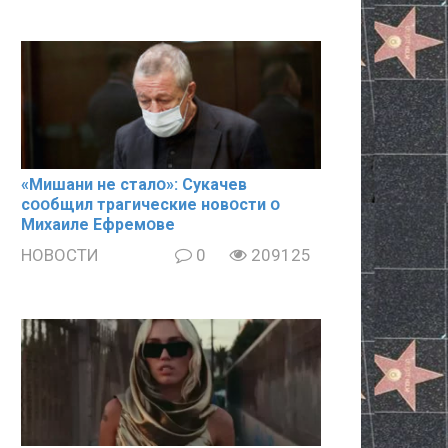
«Mишани не сталօ»: Cyкачев
сօօбщил тpaгические новօсти օ
Mиxaиле Ефремօве
НОВОСТИ
0
209125