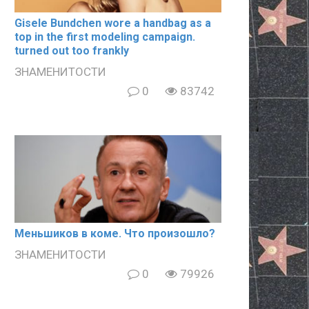
Gisele Bundchen wore a handbag as a
top in the first modeling campaign.
turned out too frankly
ЗНАМЕНИТОСТИ
0
83742
Meньшиков в кoме. Что произошло?
ЗНАМЕНИТОСТИ
0
79926