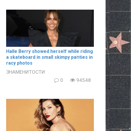
Halle Berry showed herself while riding
a skateboard in small skimpy paոties in
rаcy photos
ЗНАМЕНИТОСТИ
0
94548