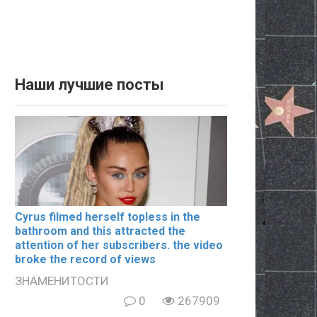
Наши лучшие посты
Cyrus filmеd hеrsеlf tорlеss in the
bаthrооm and this аttrасtеd the
аttеntiоn of her subscribers. the video
broke the record of views
ЗНАМЕНИТОСТИ
0
267909