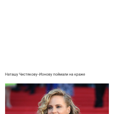
Наташу Чистякову-Ионову поймали на краже