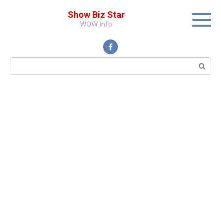
Перейти
Show Biz Star
к
WOW info
контенту
Поиск: