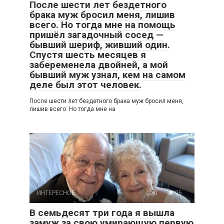
После шести лет бездетного
брака муж бросил меня, лишив
всего. Но тогда мне на помощь
пришёл загадочный сосед —
бывший шериф, живший один.
Спустя шесть месяцев я
забеременела двойней, а мой
бывший муж узнал, кем на самом
деле был этот человек.
После шести лет бездетного брака муж бросил меня,
лишив всего. Но тогда мне на
ИНТЕРЕСНОЕ
0
95
В семьдесят три года я вышла
замуж за свою умирающую первую