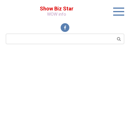
Перейти
Show Biz Star
к
WOW info
контенту
Поиск: