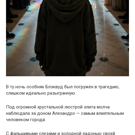
В ту ночь особняк Блэквуд был погружён в трагедию,
слишком идеально разыгранную.
Под огромной хрустальной люстрой элита молча
наблюдала за доном Алехандро — самым влиятельным
человеком города.
С фальшивыми слезами и холодной ладонью своей