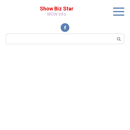
Перейти
Show Biz Star
к
WOW info
контенту
Поиск: