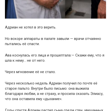
Адриан не хотел в это верить.
Но вскоре аппараты в палате завыли — врачи отчаянно
пытались её спасти.
Ава коснулась его лица и прошептала:— Скажи ему, что я
шла к нему… не от него.
Через мгновение её не стало.
Через несколько недель Адриан получил по почте её
старое пальто. Внутри было письмо: она выжила
благодаря любви, а не страху, и просила сказать Элиасу,
что она оставила ему «дыхание».
Годы спустя Адриан растил сына среди стен, увешанных