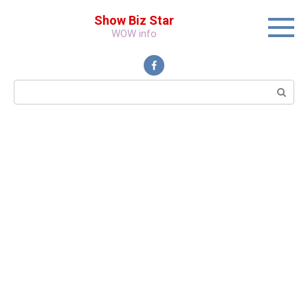
Перейти
Show Biz Star
к
WOW info
контенту
Поиск: