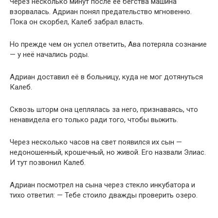
Через несколько минут после её бегства машина
взорвалась. Адриан понял предательство мгновенно.
Пока он скорбел, Калеб забрал власть.
Но прежде чем он успел ответить, Ава потеряла сознание
— у неё начались роды.
Адриан доставил её в больницу, куда не мог дотянуться
Калеб.
Сквозь шторм она цеплялась за него, признаваясь, что
ненавидела его только ради того, чтобы выжить.
Через несколько часов на свет появился их сын —
недоношенный, крошечный, но живой. Его назвали Элиас.
И тут позвонил Калеб.
Адриан посмотрел на сына через стекло инкубатора и
тихо ответил: — Тебе стоило дважды проверить озеро.