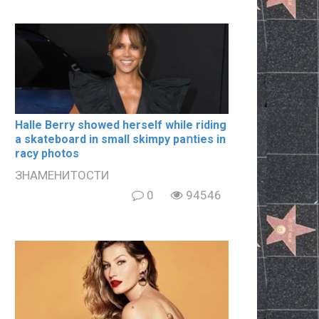
Halle Berry showed herself while riding
a skateboard in small skimpy paոties in
rаcy photos
ЗНАМЕНИТОСТИ
0
94546