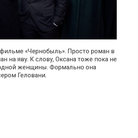
 фильме «Чepнобыль». Просто роман в
н на яву. К слову, Оксана тоже пока не
одной женщины. Формально она
сером Геловани.