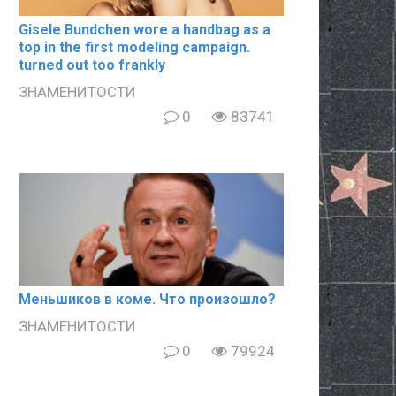
Gisele Bundchen wore a handbag as a
top in the first modeling campaign.
turned out too frankly
ЗНАМЕНИТОСТИ
0
83741
Meньшиков в кoме. Что произошло?
ЗНАМЕНИТОСТИ
0
79924