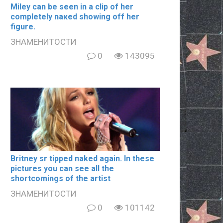
Miley can be seen in a clip of her
completely nакеd showing off her
figure.
ЗНАМЕНИТОСТИ
0
143095
Britney sr tipped naked again. In these
pictures you can see all the
shortcomings of the artist
ЗНАМЕНИТОСТИ
0
101142