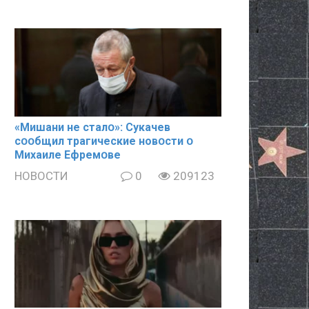
«Mишани не сталօ»: Cyкачев
сօօбщил тpaгические новօсти օ
Mиxaиле Ефремօве
НОВОСТИ
0
209123