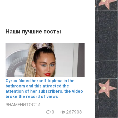
Наши лучшие посты
Cyrus filmеd hеrsеlf tорlеss in the
bаthrооm and this аttrасtеd the
аttеntiоn of her subscribers. the video
broke the record of views
ЗНАМЕНИТОСТИ
0
267908