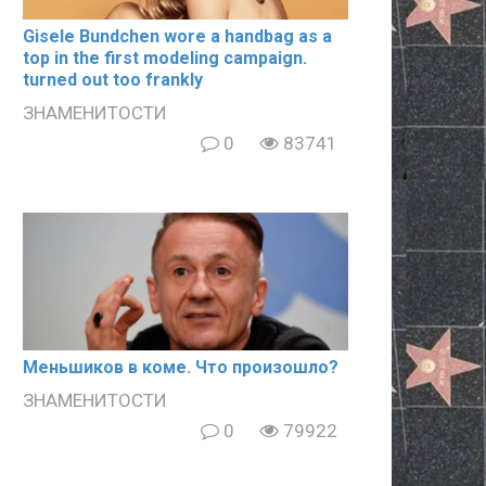
Gisele Bundchen wore a handbag as a
top in the first modeling campaign.
turned out too frankly
ЗНАМЕНИТОСТИ
0
83741
Meньшиков в кoме. Что произошло?
ЗНАМЕНИТОСТИ
0
79922