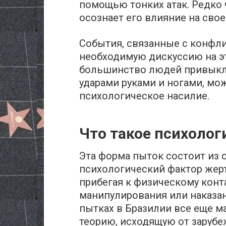
помощью тонких атак. Редко 
осознает его влияние на сво
События, связанные с конфли
необходимую дискуссию на эт
большинство людей привыкло
ударами руками и ногами, м
психологическое насилие.
Что такое психолог
Эта форма пыток состоит из 
психологический фактор жерт
прибегая к физическому конта
манипулирования или наказа
пытках в Бразилии все еще м
теорию, исходящую от зарубе