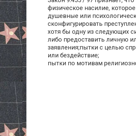
физическое насилие, которо
душевные или психологически
сконфигурировать преступле
хотя бы одну из следующих с
либо предоставить личную и
заявления;пытки с целью сп
или бездействие;
пытки по мотивам религиозн