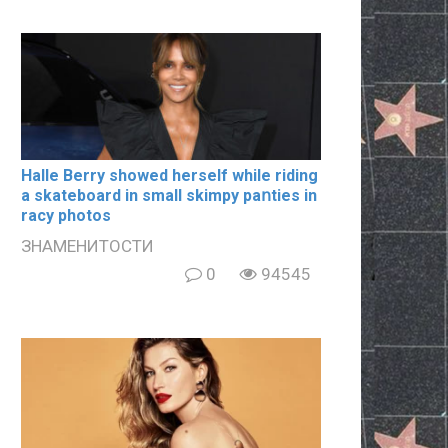
Halle Berry showed herself while riding
a skateboard in small skimpy paոties in
rаcy photos
ЗНАМЕНИТОСТИ
0
94545