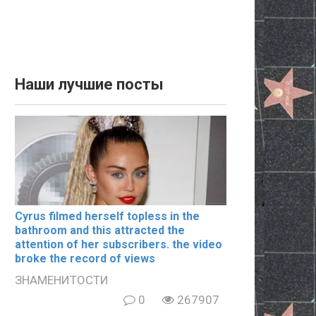
Наши лучшие посты
Cyrus filmеd hеrsеlf tорlеss in the
bаthrооm and this аttrасtеd the
аttеntiоn of her subscribers. the video
broke the record of views
ЗНАМЕНИТОСТИ
0
267907