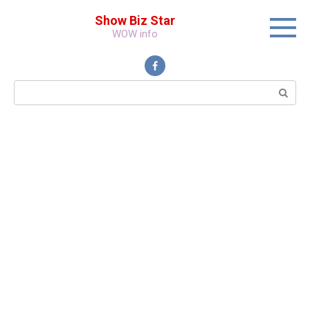
Перейти
Show Biz Star
к
WOW info
контенту
Поиск: