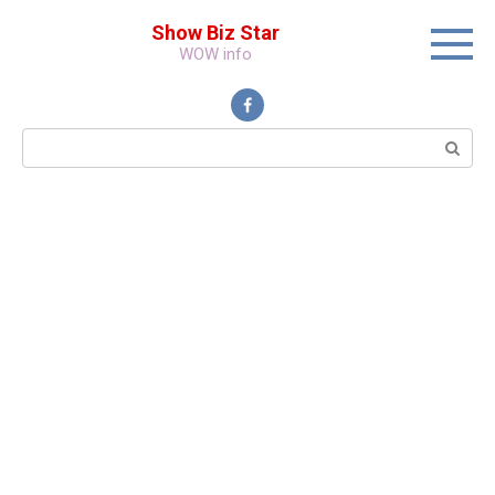
Перейти
Show Biz Star
к
WOW info
контенту
Поиск: