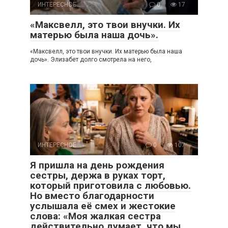
ИНТЕРЕСНОЕ
0
17
«Максвелл, это твои внучки. Их
матерью была наша дочь».
«Максвелл, это твои внучки. Их матерью была наша
дочь». Элизабет долго смотрела на него,
ИНТЕРЕСНОЕ
0
107
Я пришла на день рождения
сестры, держа в руках торт,
который приготовила с любовью.
Но вместо благодарности
услышала её смех и жестокие
слова: «Моя жалкая сестра
действительно думает, что мы