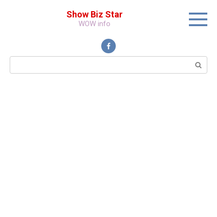
Перейти
Show Biz Star
к
WOW info
контенту
Поиск: