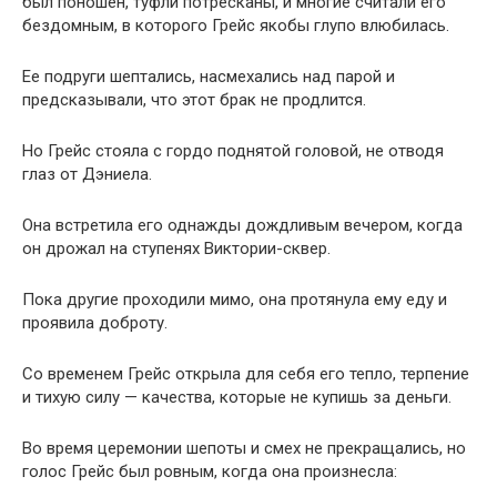
был поношен, туфли потресканы, и многие считали его
бездомным, в которого Грейс якобы глупо влюбилась.
Ее подруги шептались, насмехались над парой и
предсказывали, что этот брак не продлится.
Но Грейс стояла с гордо поднятой головой, не отводя
глаз от Дэниела.
Она встретила его однажды дождливым вечером, когда
он дрожал на ступенях Виктории-сквер.
Пока другие проходили мимо, она протянула ему еду и
проявила доброту.
Со временем Грейс открыла для себя его тепло, терпение
и тихую силу — качества, которые не купишь за деньги.
Во время церемонии шепоты и смех не прекращались, но
голос Грейс был ровным, когда она произнесла: