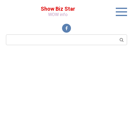
Перейти
Show Biz Star
к
WOW info
контенту
Поиск: