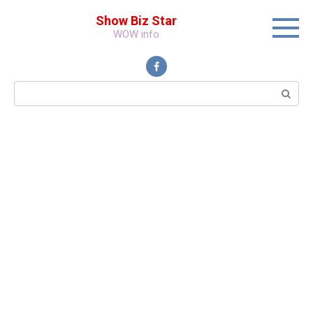
Перейти
Show Biz Star
к
WOW info
контенту
Поиск: