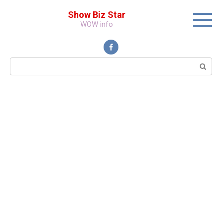
Перейти
Show Biz Star
к
WOW info
контенту
Поиск: