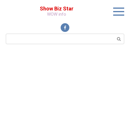
Перейти
Show Biz Star
к
WOW info
контенту
Поиск: