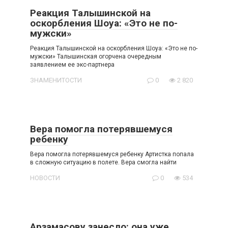
Реакция Талышинской на
оскорбления Шоуа: «Это не по-
мужски»
Реакция Талышинской на оскорбления Шоуа: «Это не по-
мужски» Талышинская огорчена очередным
заявлением ее экс-партнера
ЗНАМЕНИТОСТИ
0
2 820
Вера помогла потерявшемуся
ребенку
Вера помогла потерявшемуся ребенку Артистка попала
в сложную ситуацию в полете. Вера смогла найти
НОВОСТИ
0
534
Арзамасову занесло: она уже