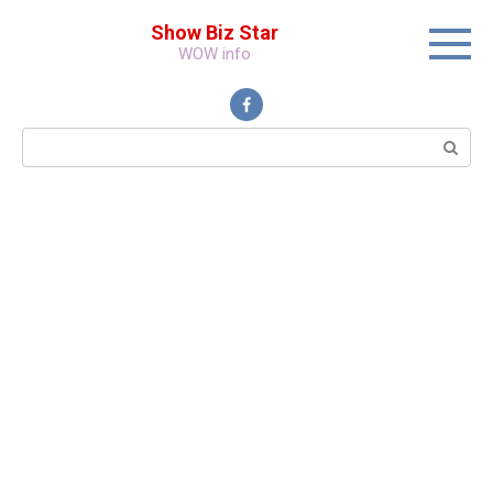
Перейти
Show Biz Star
к
WOW info
контенту
Поиск: