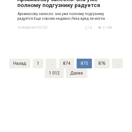
полному подгузнику радуется
Арзамасову занесло: она уже полному подгузнику
радуется Еще совсем недавно Лиза вряд ли могла
ЗНАМЕНИТОСТИ
0
5 158
Пагинация
Назад
1
…
874
875
876
…
записей
1 012
Далее