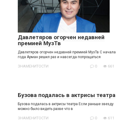
Давлетяров огорчен недавней
премией МузТв
Давлетяров огорчен недавней премией МузТв С начала
года Арман решил раз и навсегда попрощаться
ЗНАМЕНИТОСТИ
0
661
Бузова подалась в актрисы театра
Бузова подалась в актрисы театра Если раньше звезду
можно было видеть разве что в
ЗНАМЕНИТОСТИ
0
611