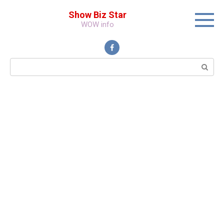
Перейти
Show Biz Star
к
WOW info
контенту
Поиск: