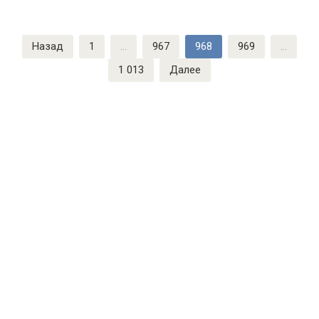
Пагинация
Назад
1
…
967
968
969
…
записей
1 013
Далее