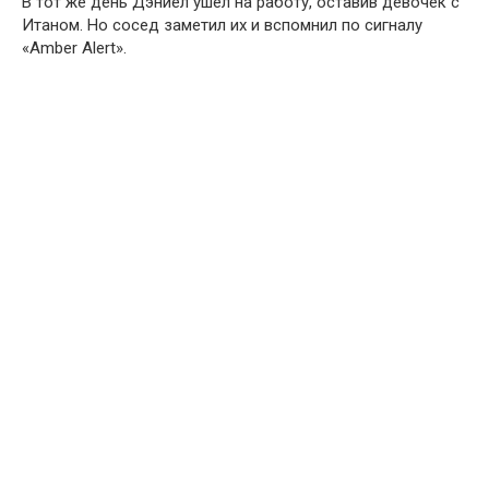
В тот же день Дэниел ушёл на работу, оставив девочек с
Итаном. Но сосед заметил их и вспомнил по сигналу
«Amber Alert».