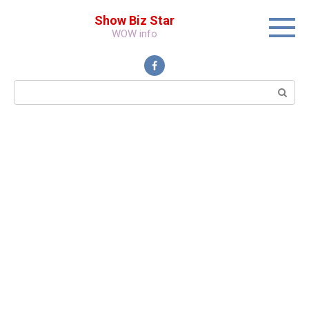
Перейти
Show Biz Star
к
WOW info
контенту
Поиск: