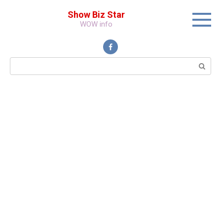
Перейти
Show Biz Star
к
WOW info
контенту
Поиск: