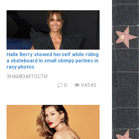
Halle Berry showed herself while riding
a skateboard in small skimpy paոties in
rаcy photos
ЗНАМЕНИТОСТИ
0
94545