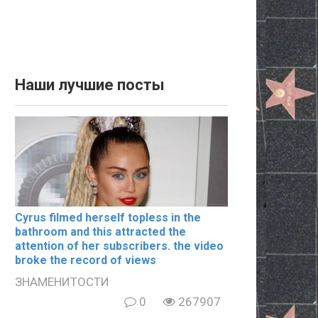
Наши лучшие посты
Cyrus filmеd hеrsеlf tорlеss in the
bаthrооm and this аttrасtеd the
аttеntiоn of her subscribers. the video
broke the record of views
ЗНАМЕНИТОСТИ
0
267907