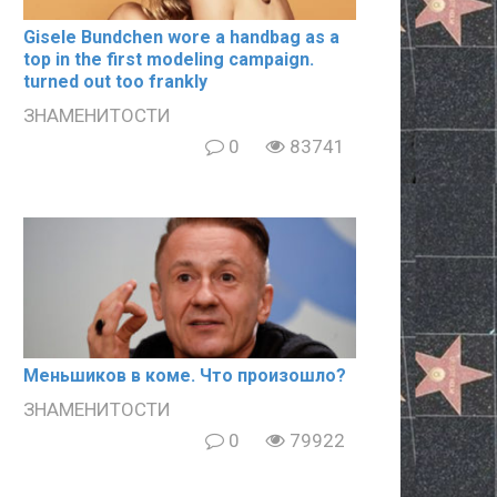
Gisele Bundchen wore a handbag as a
top in the first modeling campaign.
turned out too frankly
ЗНАМЕНИТОСТИ
0
83741
Meньшиков в кoме. Что произошло?
ЗНАМЕНИТОСТИ
0
79922