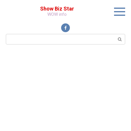
Перейти
Show Biz Star
к
WOW info
контенту
Поиск: