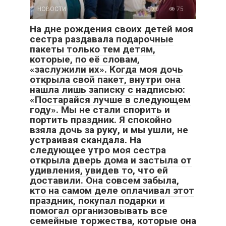
НОВОСТИ
0
75
На дне рождения своих детей моя
сестра раздавала подарочные
пакеты только тем детям,
которые, по её словам,
«заслужили их». Когда моя дочь
открыла свой пакет, внутри она
нашла лишь записку с надписью:
«Постарайся лучше в следующем
году». Мы не стали спорить и
портить праздник. Я спокойно
взяла дочь за руку, и мы ушли, не
устраивая скандала. На
следующее утро моя сестра
открыла дверь дома и застыла от
удивления, увидев то, что ей
доставили. Она совсем забыла,
кто на самом деле оплачивал этот
праздник, покупал подарки и
помогал организовывать все
семейные торжества, которые она